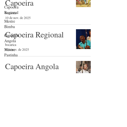
Capoeira
Capoeira
Regional
bocarica
10 de nov. de 2025
Mestre
Bimba
Capoeira Regional
Capoeira
Angola
bocarica
Mestre
8 de nov. de 2025
Pastinha
Capoeira Angola
bocarica
8 de nov. de 2025