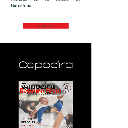
Barcelona.
Leer todo
Capoeira
Nuestras clases