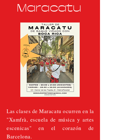
Maracatu
Las clases de Maracatu ocurren en la
"Xamfrà, escuela de música y artes
escenicas" en el corazón de
Barcelona.