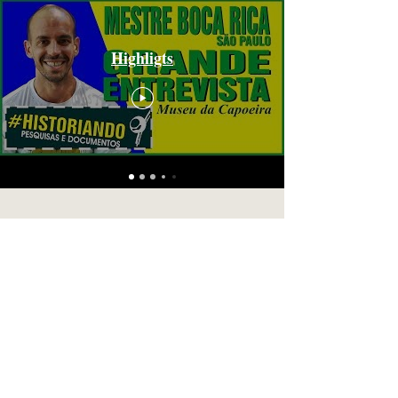
Highligts
Eventos
.